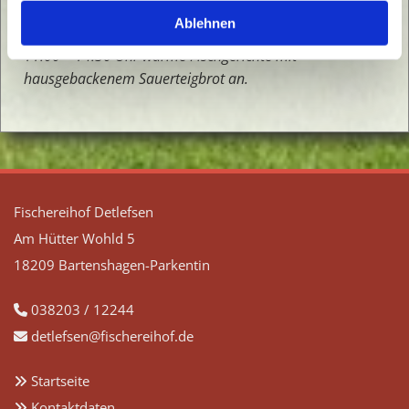
Erlenrauch, ausgewählten Käse und Fischereihof-Brot.
Ablehnen
Des Weiteren bieten wir von
11.00 – 14.30 Uhr warme Fischgerichte mit
hausgebackenem Sauerteigbrot an.
Fischereihof Detlefsen
Am Hütter Wohld 5
18209 Bartenshagen-Parkentin
038203 / 12244

detlefsen@fischereihof.de

Startseite

Kontaktdaten
