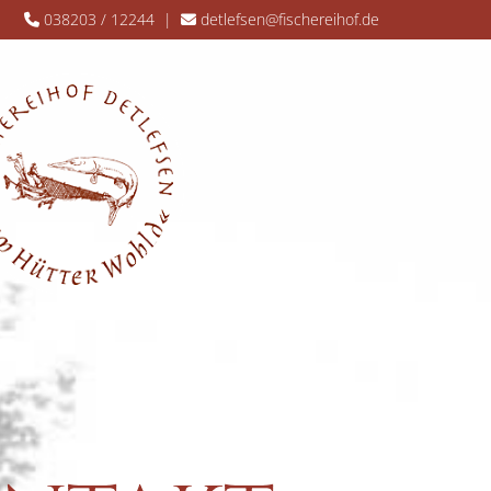
038203 / 12244
|
detlefsen@fischereihof.de

